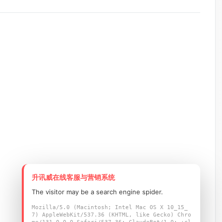
升讯威在线客服与营销系统
The visitor may be a search engine spider.
Mozilla/5.0 (Macintosh; Intel Mac OS X 10_15_
7) AppleWebKit/537.36 (KHTML, like Gecko) Chro