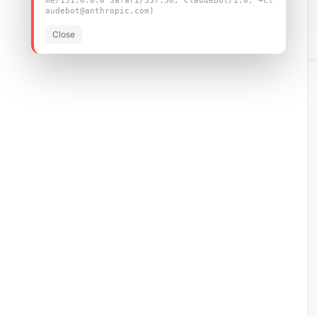
me/131.0.0.0 Safari/537.36; ClaudeBot/1.0; +cl
audebot@anthropic.com)
Close